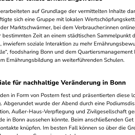
rarbeiteten auf Grundlage der vermittelten Inhalte da
igte sich eine Gruppe mit lokalen Wertschöpfungskett
 der Marktschwärmer, bei dem Verbraucher:innen onlin
er bestimmten Zeit an einem städtischen Sammelpunkt d
, inwiefern soziale Interaktion zu mehr Ernährungsbew
 alle“, foodsharing Bonn und dem Quartiersmanagement 
 um Ernährungsbildung an weiterführenden Schulen.
ziale für nachhaltige Veränderung in Bonn
den in Form von Postern fest und präsentierten diese l
g. Abgerundet wurde der Abend durch eine Podiumsdisku
tion, Außer-Haus-Verpflegung und Zivilgesellschaft 
de in Bonn aussehen könnte. Beim anschließenden Get 
ontakte knüpfen. Im besten Fall können so über die Gr