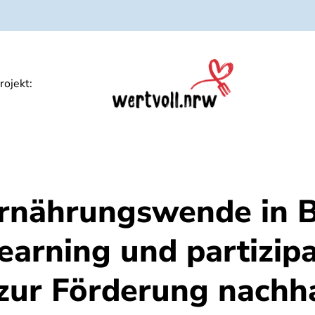
und Digitalmaterialien
Spiele und Quiz als Dow
rojekt:
rnährungswende in 
earning und partizipa
zur Förderung nachha