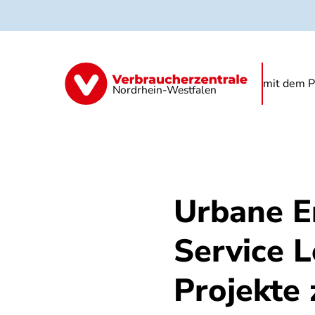
Direkt
zum
Inhalt
Über das Projekt
Podcast
Print- 
mit dem P
Nordrhein-Westfalen
Urbane E
Service L
Projekte 