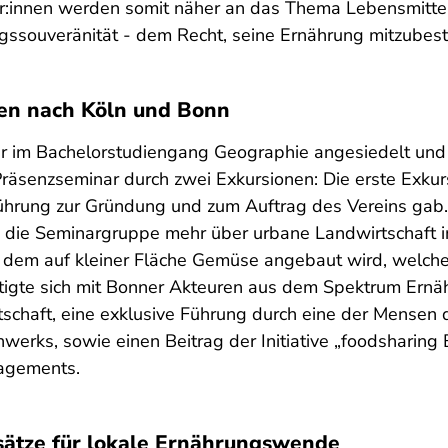
:innen werden somit näher an das Thema Lebensmittel
ngssouveränität - dem Recht, seine Ernährung mitzubest
nen nach Köln und Bonn
r im Bachelorstudiengang Geographie angesiedelt und r
äsenzseminar durch zwei Exkursionen: Die erste Exkur
führung zur Gründung und zum Auftrag des Vereins gab.
 die Seminargruppe mehr über urbane Landwirtschaft in
 dem auf kleiner Fläche Gemüse angebaut wird, welches
ftigte sich mit Bonner Akteuren aus dem Spektrum Ern
tschaft, eine exklusive Führung durch eine der Mensen 
erks, sowie einen Beitrag der Initiative „foodsharin
gagements.
sätze für lokale Ernährungswende