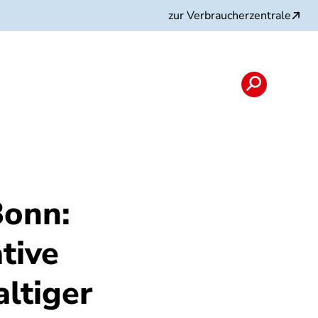
zur Verbraucherzentrale
nload
Bonn:
tive
ltiger