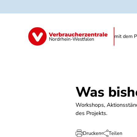
Direkt
zum
Inhalt
Über das Projekt
Podcast
Print- 
mit dem P
Nordrhein-Westfalen
Was bish
Workshops, Aktionsstände
des Projekts.
Drucken
Teilen