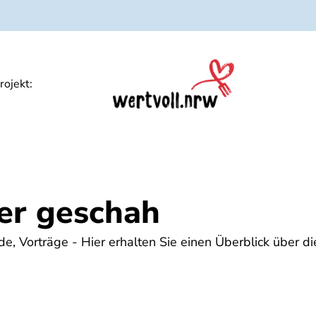
und Digitalmaterialien
Spiele und Quiz als Dow
rojekt:
er geschah
, Vorträge - Hier erhalten Sie einen Überblick über die