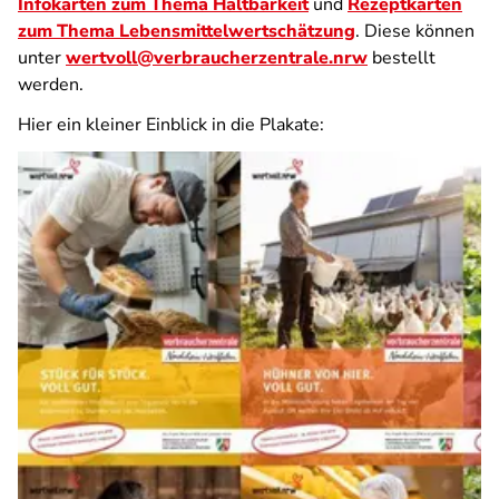
Infokarten zum Thema Haltbarkeit
und
Rezeptkarten
zum Thema Lebensmittelwertschätzung
. Diese können
unter
wertvoll@verbraucherzentrale.nrw
bestellt
werden.
Hier ein kleiner Einblick in die Plakate: