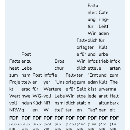
Falta
nleit
Cate
ung
ring-
für
Leitf
Win
aden
Faltv
dlich
für
orlag
ter
Kult
Post
e für
und
urbe
Facts
er zu
Bros
Win
Infoz
trieb
Infok
heet
Lebe
chür
dlich
ettel
e
arten
zum
nsmi
Post
Infofl
e
Faltv
ter
"Ernt
und
zum
Proje
ttelv
er
yer
"Uns
orlag
zum
edan
Kult
The
kt
ersc
für
Wert
ere
e für
Selb
k ist
urver
ma
Wert
hwe
WG-
voll
Lebe
Win
stge
jede
anst
Halt
voll
ndun
Küch
NR
nsmi
dlich
stalt
n
altun
bark
NRW
g
en
W
ttel"
ter
en
Tag"
gen
eit
PDF
PDF
PDF
PDF
PDF
PDF
PDF
PDF
PDF
PDF
(206.76
(9.35
(4.75
(579
(4.5
(17.53
(2.42
(1.44
(2.51
(3.4
KB)
MB)
MB)
KB)
MB)
MB)
MB)
MB)
MB)
MB)